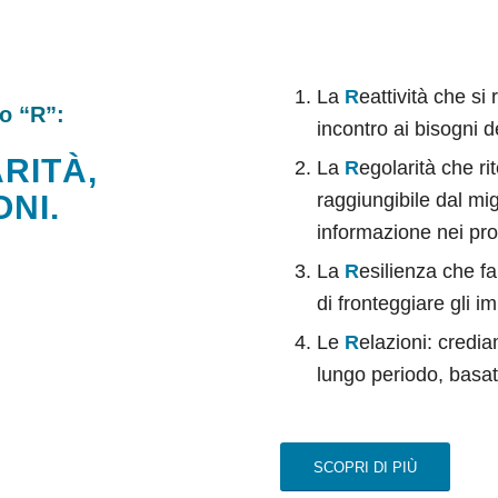
La
R
eattività che si
ro “R”:
incontro ai bisogni de
RITÀ,
La
R
egolarità che ri
ONI.
raggiungibile dal mig
informazione nei pro
La
R
esilienza che fa
di fronteggiare gli im
Le
R
elazioni: credia
lungo periodo, basate
SCOPRI DI PIÙ