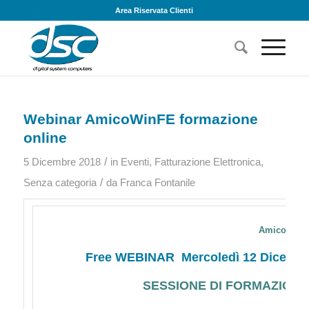
Area Riservata Clienti
Webinar AmicoWinFE formazione
online
/
5 Dicembre 2018
in
Eventi
,
Fatturazione Elettronica
,
/
Senza categoria
da
Franca Fontanile
AmicoWin Fa
Free WEBINAR
Mercoledì 12 Dicembr
SESSIONE DI FORMAZION