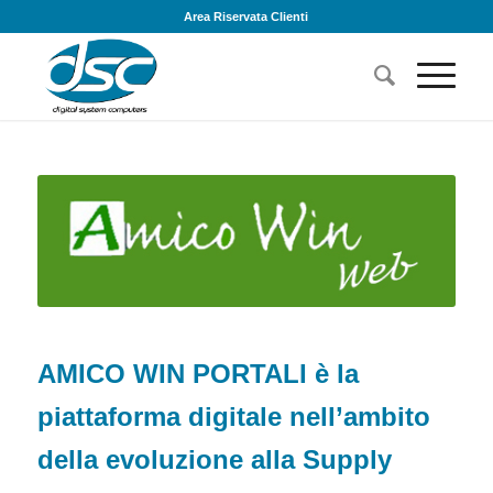
Area Riservata Clienti
AMICO WIN PORTALI è la
piattaforma digitale nell’ambito
della evoluzione alla Supply