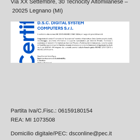
Via XX Settembre, 30 Tecnocity Altomilanese –
20025 Legnano (MI)
Partita Iva/C.Fisc.: 06159180154
REA: MI 1073508
Domicilio digitale/PEC:
dsconline@pec.it