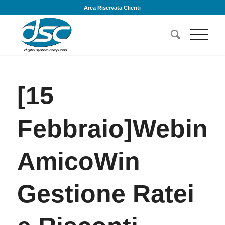
Area Riservata Clienti
[15
Febbraio]Webina
AmicoWin
Gestione Ratei