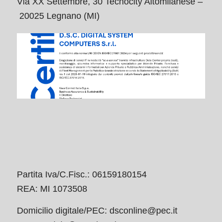
Via XX Settembre, 30 Tecnocity Altomilanese –
20025 Legnano (MI)
Partita Iva/C.Fisc.: 06159180154
REA: MI 1073508
Domicilio digitale/PEC:
dsconline@pec.it