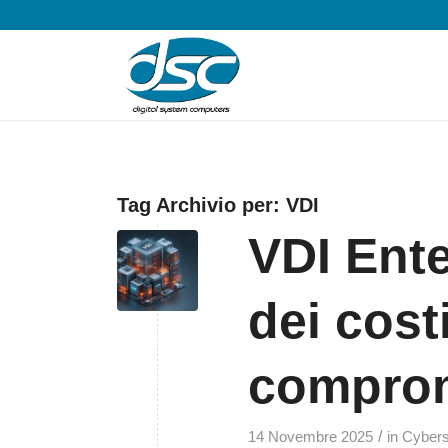
Tag Archivio per:
VDI
VDI Ente
dei cost
compro
/
14 Novembre 2025
in
Cybers