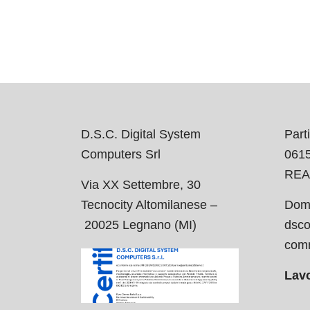
D.S.C. Digital System
Parti
Computers Srl
061
REA
Via XX Settembre, 30
Tecnocity Altomilanese –
Domi
20025 Legnano (MI)
dsco
comm
Lavo