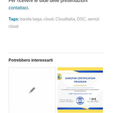
Per ricevere le slide delle presentazioni
contattaci
.
Tags:
banda larga
,
cloud
,
Clouditalia
,
DSC
,
servizi
cloud
Potrebbero interessarti