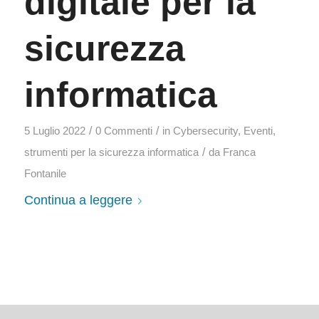
digitale per la
sicurezza
informatica
/
/
5 Luglio 2022
0 Commenti
in
Cybersecurity
,
Eventi
,
/
strumenti per la sicurezza informatica
da
Franca
Fontanile
Continua a leggere