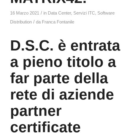
/
16 Marzo 2021
in
Data Center
,
Servizi ITC
,
Software
/
Distribution
da
Franca Fontanile
D.S.C. è entrata
a pieno titolo a
far parte della
rete di aziende
partner
certificate