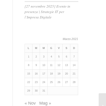
[27 novembre 2025] Evento in
presenza | Strategie IT per
l’Impresa Digitale
Marzo 2021
L
M
M
G
V
S
D
1
2
3
4
5
6
7
8
9
10
11
12
13
14
15
16
17
18
19
20
21
22
23
24
25
26
27
28
29
30
31
« Nov
Mag »
Le