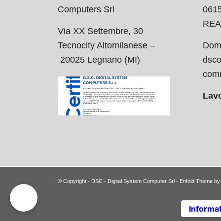
Computers Srl
061
REA
Via XX Settembre, 30
Tecnocity Altomilanese –
Domi
20025 Legnano (MI)
dsco
comm
Lavo
© Copyright -
DSC - Digital System Computer Srl
-
Enfold Theme by 
Informat