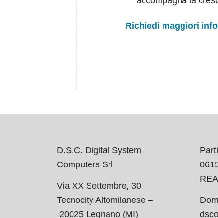
accompagna la cresc
Richiedi maggiori info
D.S.C. Digital System
Parti
Computers Srl
061
REA
Via XX Settembre, 30
Tecnocity Altomilanese –
Domi
20025 Legnano (MI)
dsco