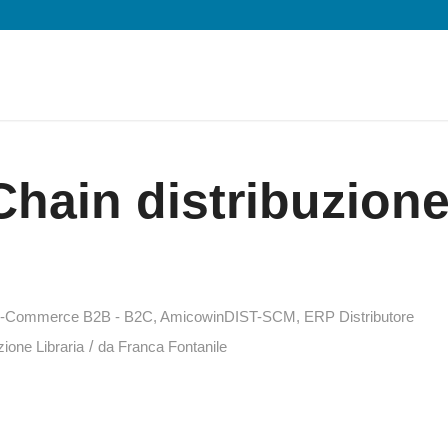
Chain distribuzion
E-Commerce B2B - B2C
,
AmicowinDIST-SCM
,
ERP Distributore
/
ione Libraria
da
Franca Fontanile