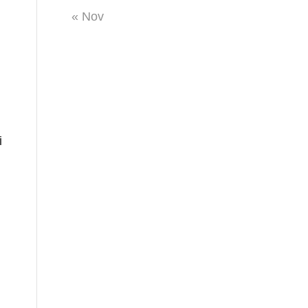
« Nov
i