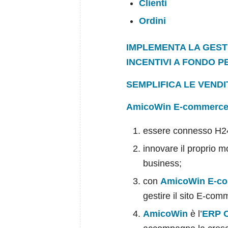
Clienti
Ordini
IMPLEMENTA LA GEST
INCENTIVI A FONDO 
SEMPLIFICA LE VENDI
AmicoWin
E-commerc
essere connesso H24 –
innovare il proprio m
business;
con
AmicoWin
E-c
gestire il sito E-com
AmicoWin
è l’
ERP C