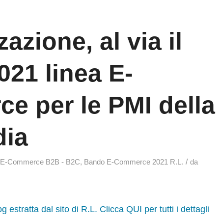
zazione, al via il
21 linea E-
e per le PMI della
dia
/
 E-Commerce B2B - B2C
,
Bando E-Commerce 2021 R.L.
da
 estratta dal sito di R.L. Clicca QUI per tutti i dettagli