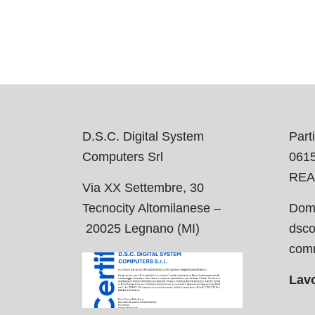
D.S.C. Digital System
Parti
Computers Srl
061
REA
Via XX Settembre, 30
Tecnocity Altomilanese –
Domi
20025 Legnano (MI)
dsco
comm
Lavo