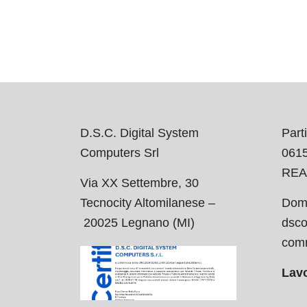
D.S.C. Digital System
Parti
Computers Srl
061
REA
Via XX Settembre, 30
Tecnocity Altomilanese –
Domi
20025 Legnano (MI)
dsco
comm
Lavo