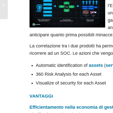
VDI – Confartigianato
l
Imprese Alto Milanese
un
ga
an
anticipare quanto prima possibili minacce
La correlazione tra i due prodotti ha per
ricorrere ad un SOC. Le azioni che vengo
Automatic identification of
assets
(
ser
360 Risk Analysis for each Asset
Visualize of security for each Asset
VANTAGGI
Efficientamento
nella economia di gest