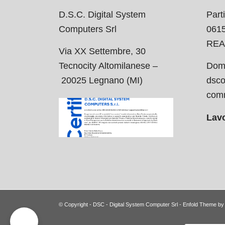
D.S.C. Digital System
Parti
Computers Srl
061
REA
Via XX Settembre, 30
Tecnocity Altomilanese –
Domi
20025 Legnano (MI)
dsco
comm
Lavo
© Copyright -
DSC - Digital System Computer Srl
-
Enfold Theme by 